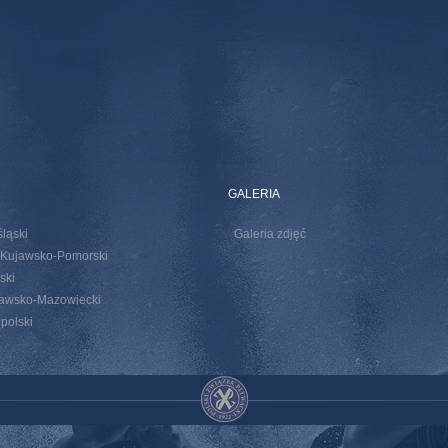
GALERIA
śląski
Galeria zdjęć
 Kujawsko-Pomorski
ski
zawsko-Mazowiecki
opolski