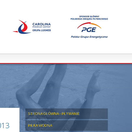
STRONA GŁÓWNA - PŁYWANIE
013
PIŁKA WODNA