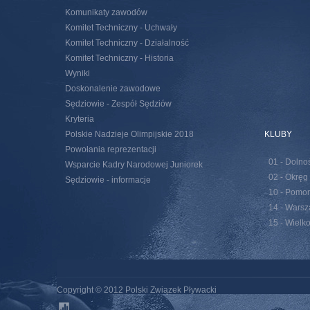
Komunikaty zawodów
Komitet Techniczny - Uchwały
Komitet Techniczny - Działalność
Komitet Techniczny - Historia
Wyniki
Doskonalenie zawodowe
Sędziowie - Zespół Sędziów
Kryteria
Polskie Nadzieje Olimpijskie 2018
KLUBY
Powołania reprezentacji
01 - Dolno
Wsparcie Kadry Narodowej Juniorek
02 - Okręg
Sędziowie - informacje
10 - Pomor
14 - Wars
15 - Wielk
Copyright © 2012 Polski Związek Pływacki