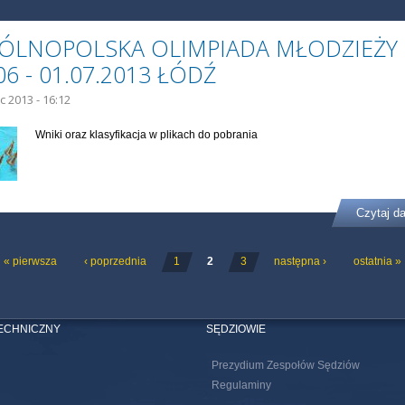
ÓLNOPOLSKA OLIMPIADA MŁODZIEŻY
06 - 01.07.2013 ŁÓDŹ
ec 2013 - 16:12
Wniki oraz klasyfikacja w plikach do pobrania
Czytaj da
ONY
« pierwsza
‹ poprzednia
1
2
3
następna ›
ostatnia »
TECHNICZNY
SĘDZIOWIE
Prezydium Zespołów Sędziów
Regulaminy