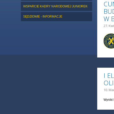
CU
WSPARCIE KADRY NARODOWEJ JUNIOREK
BU
W 
SĘDZIOWIE - INFORMACJE
27. Kwi
I 
OL
10. Ma
Wyniki 