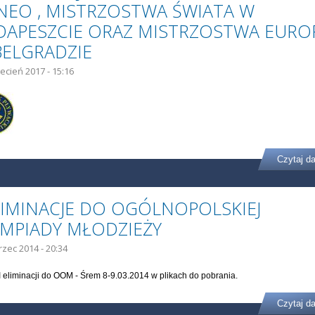
NEO , MISTRZOSTWA ŚWIATA W
DAPESZCIE ORAZ MISTRZOSTWA EURO
BELGRADZIE
ecień 2017 - 15:16
Czytaj da
ELIMINACJE DO OGÓLNOPOLSKIEJ
IMPIADY MŁODZIEŻY
rzec 2014 - 20:34
I eliminacji do OOM - Śrem 8-9.03.2014 w plikach do pobrania.
Czytaj da