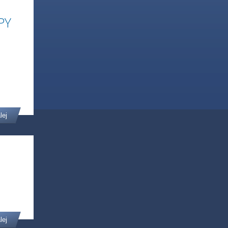
PY
lej
lej