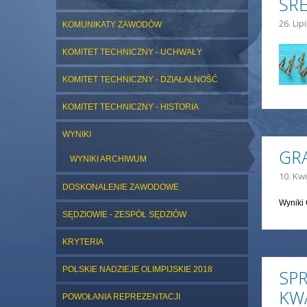
ŚR
26. Lip
KOMUNIKATY ZAWODÓW
KOMITET TECHNICZNY - UCHWAŁY
KOMITET TECHNICZNY - DZIAŁALNOŚĆ
KOMITET TECHNICZNY - HISTORIA
WYNIKI
GR
WYNIKI ARCHIWUM
10. Kwi
DOSKONALENIE ZAWODOWE
Wyniki 
SĘDZIOWIE - ZESPÓŁ SĘDZIÓW
KRYTERIA
POLSKIE NADZIEJE OLIMPIJSKIE 2018
SP
KW
POWOŁANIA REPREZENTACJI