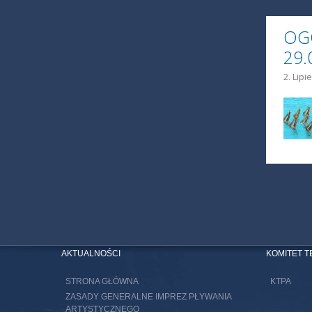
OG
29.
2. Lipi
STR
AKTUALNOŚCI
KOMITET 
STRONA GŁÓWNA
KTPA
ZASADY GENERALNE IMPREZ PŁYWANIA
ARTYSTYCZNEGO