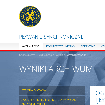
PŁYWANIE SYNCHRONICZNE
AKTUALNOŚCI
KOMITET TECHNICZNY
SĘDZIOWIE
KA
Strona główna
Aktualności
Wyniki
Wyniki archiwum
WYNIKI ARCHIWUM
STRONA GŁÓWNA
OG
PŁ
ZASADY GENERALNE IMPREZ PŁYWANIA
ARTYSTYCZNEGO