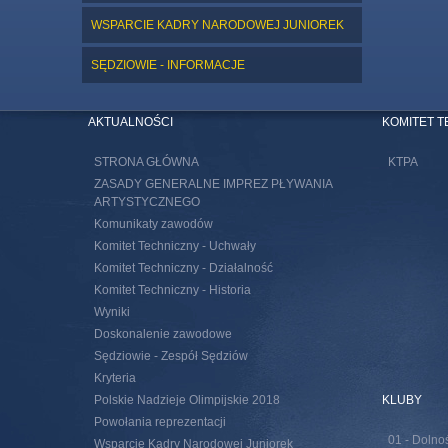
WSPARCIE KADRY NARODOWEJ JUNIOREK
SĘDZIOWIE - INFORMACJE
AKTUALNOŚCI
KOMITET 
STRONA GŁÓWNA
KTPA
ZASADY GENERALNE IMPREZ PŁYWANIA
ARTYSTYCZNEGO
Komunikaty zawodów
Komitet Techniczny - Uchwały
Komitet Techniczny - Działalność
Komitet Techniczny - Historia
Wyniki
Doskonalenie zawodowe
Sędziowie - Zespół Sędziów
Kryteria
Polskie Nadzieje Olimpijskie 2018
KLUBY
Powołania reprezentacji
01 - Dolno
Wsparcie Kadry Narodowej Juniorek