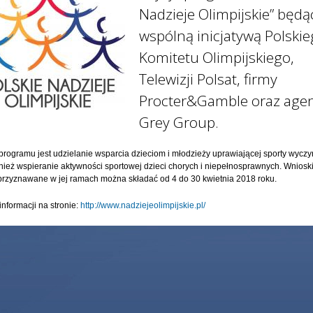
Nadzieje Olimpijskie” będ
wspólną inicjatywą Polski
Komitetu Olimpijskiego,
Telewizji Polsat, firmy
Procter&Gamble oraz agen
Grey Group.
rogramu jest udzielanie wsparcia dzieciom i młodzieży uprawiającej sporty wycz
nież wspieranie aktywności sportowej dzieci chorych i niepełnosprawnych. Wnioski
przyznawane w jej ramach można składać od 4 do 30 kwietnia 2018 roku.
informacji na stronie:
http://www.nadziejeolimpijskie.pl/