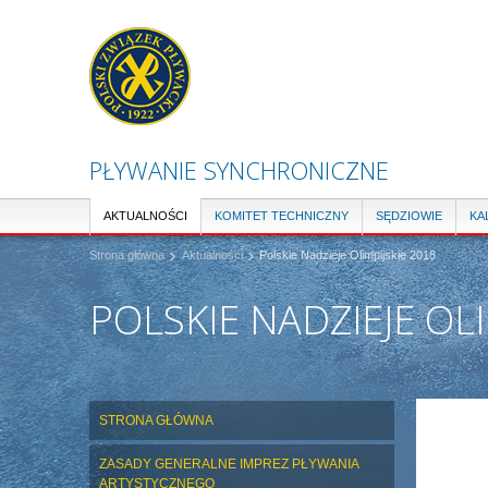
PŁYWANIE SYNCHRONICZNE
AKTUALNOŚCI
KOMITET TECHNICZNY
SĘDZIOWIE
KA
Strona główna
Aktualności
Polskie Nadzieje Olimpijskie 2018
POLSKIE NADZIEJE OLI
ZDJĘC
STRONA GŁÓWNA
ZASADY GENERALNE IMPREZ PŁYWANIA
ARTYSTYCZNEGO