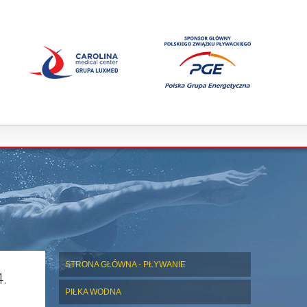
STRONA GŁÓWNA - PŁYWANIE
4.
PIŁKA WODNA