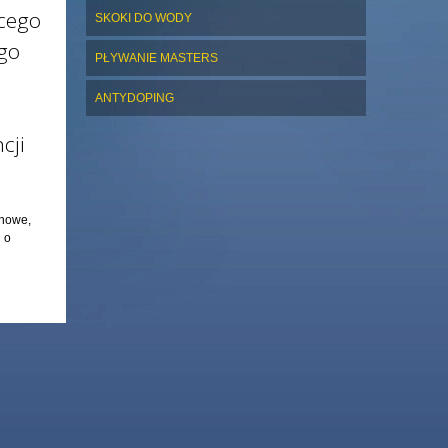
ącego
SKOKI DO WODY
ego
PŁYWANIE MASTERS
ANTYDOPING
cji
ynowe,
 o