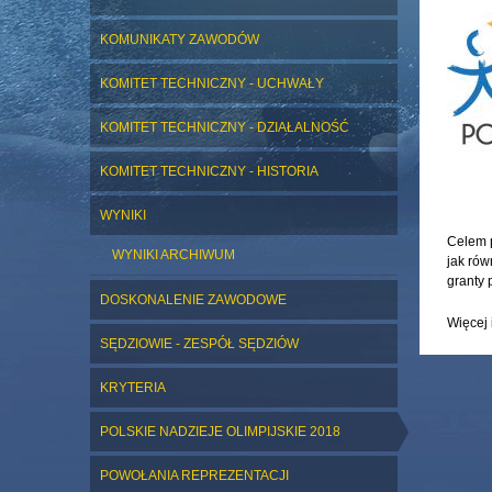
KOMUNIKATY ZAWODÓW
KOMITET TECHNICZNY - UCHWAŁY
KOMITET TECHNICZNY - DZIAŁALNOŚĆ
KOMITET TECHNICZNY - HISTORIA
WYNIKI
Celem p
WYNIKI ARCHIWUM
jak rów
granty 
DOSKONALENIE ZAWODOWE
Więcej 
SĘDZIOWIE - ZESPÓŁ SĘDZIÓW
KRYTERIA
POLSKIE NADZIEJE OLIMPIJSKIE 2018
POWOŁANIA REPREZENTACJI