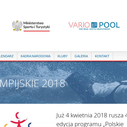
Przejdź
do
treści
LENDARZ
KADRA NARODOWA
KLUBY
GALERIA
KONTAKT
MPIJSKIE 2018
IE GŁÓWNE:
Już 4 kwietnia 2018 rusza 
edycja programu „Polskie