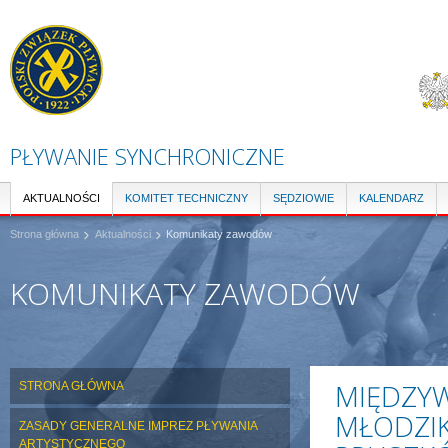
Pr
do
tre
PŁYWANIE SYNCHRONICZNE
AKTUALNOŚCI
KOMITET TECHNICZNY
SĘDZIOWIE
KALENDARZ
Strona główna
Aktualności
Komunikaty zawodów
KOMUNIKATY ZAWODÓW
MIĘDZY
STRONA GŁÓWNA
MŁODZIK
ZASADY GENERALNE IMPREZ PŁYWANIA
ARTYSTYCZNEGO