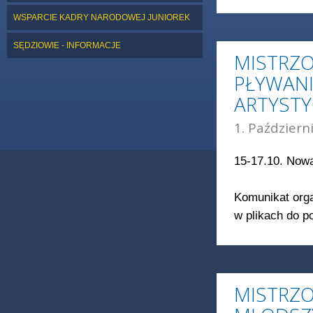
WSPARCIE KADRY NARODOWEJ JUNIOREK
SĘDZIOWIE - INFORMACJE
MISTRZO
PŁYWANI
ARTYST
1. Październ
15-17.10. Now
Komunikat orga
w plikach do p
MISTRZO