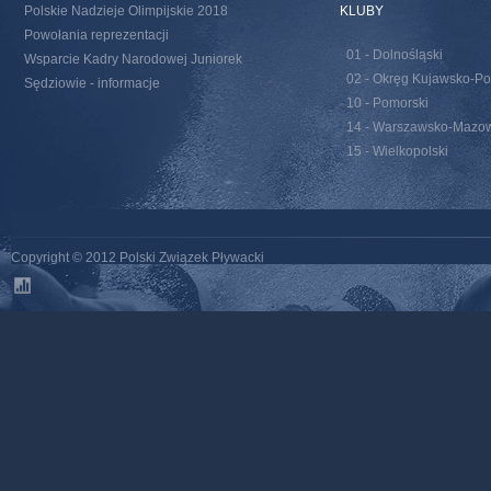
Polskie Nadzieje Olimpijskie 2018
KLUBY
Powołania reprezentacji
01 - Dolnośląski
Wsparcie Kadry Narodowej Juniorek
02 - Okręg Kujawsko-Po
Sędziowie - informacje
10 - Pomorski
14 - Warszawsko-Mazow
15 - Wielkopolski
Copyright © 2012 Polski Związek Pływacki
stats