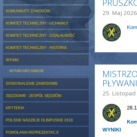
PRUSZK
KOMUNIKATY ZAWODÓW
29. Maj 2026
KOMITET TECHNICZNY - UCHWAŁY
Komu
KOMITET TECHNICZNY - DZIAŁALNOŚĆ
KOMITET TECHNICZNY - HISTORIA
WYNIKI
MISTRZO
WYNIKI ARCHIWUM
PŁYWAN
DOSKONALENIE ZAWODOWE
25. Listopad
SĘDZIOWIE - ZESPÓŁ SĘDZIÓW
28.1
KRYTERIA
POLSKIE NADZIEJE OLIMPIJSKIE 2018
Kom
WYNIKI
POWOŁANIA REPREZENTACJI