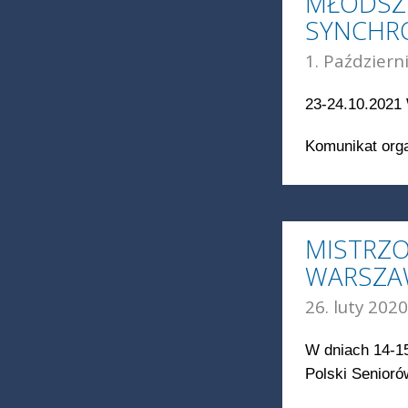
MŁODSZ
SYNCHR
1. Październ
23-24.10.2021
Komunikat orga
MISTRZO
WARSZAW
26. luty 2020
W dniach 14-1
Polski Senioró