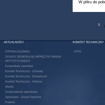
W pliku do pob
STRONY
1
AKTUALNOŚCI
KOMITET TECHNICZNY
STRONA GŁÓWNA
KTPA
ZASADY GENERALNE IMPREZ PŁYWANIA
ARTYSTYCZNEGO
Komunikaty zawodów
Komitet Techniczny - Uchwały
Komitet Techniczny - Działalność
Komitet Techniczny - Historia
Wyniki
Doskonalenie zawodowe
Sędziowie - Zespół Sędziów
Kryteria