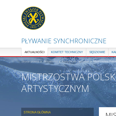
PŁYWANIE SYNCHRONICZNE
AKTUALNOŚCI
KOMITET TECHNICZNY
SĘDZIOWIE
KA
Strona główna
Aktualności
Komunikaty zawodów
Mistrzostwa Polsk
MISTRZOSTWA POLSK
ARTYSTYCZNYM
STRONA GŁÓWNA
MI