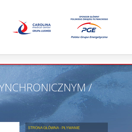
SYNCHRONICZNYM /
STRONA GŁÓWNA - PŁYWANIE