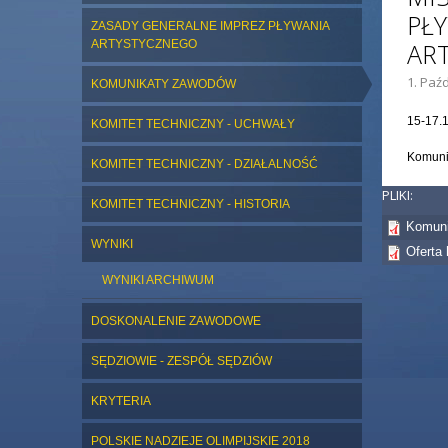
PŁ
ZASADY GENERALNE IMPREZ PŁYWANIA
ARTYSTYCZNEGO
AR
1. Paźd
KOMUNIKATY ZAWODÓW
15-17.
KOMITET TECHNICZNY - UCHWAŁY
Komunik
KOMITET TECHNICZNY - DZIAŁALNOŚĆ
PLIKI:
KOMITET TECHNICZNY - HISTORIA
Komuni
WYNIKI
Oferta
WYNIKI ARCHIWUM
DOSKONALENIE ZAWODOWE
SĘDZIOWIE - ZESPÓŁ SĘDZIÓW
KRYTERIA
POLSKIE NADZIEJE OLIMPIJSKIE 2018