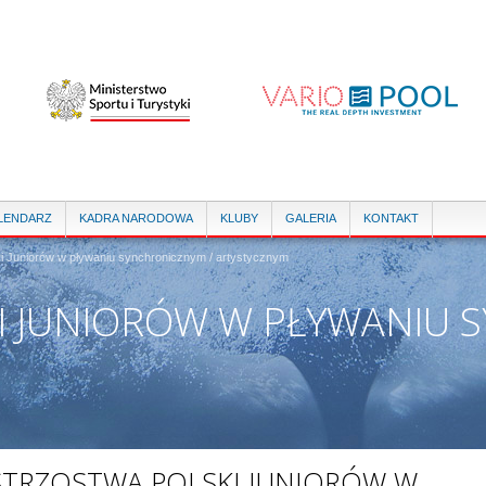
Przejdź
do
treści
LENDARZ
KADRA NARODOWA
KLUBY
GALERIA
KONTAKT
i Juniorów w pływaniu synchronicznym / artystycznym
I JUNIORÓW W PŁYWANIU 
STRZOSTWA POLSKI JUNIORÓW W