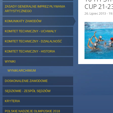
CUP 21-2
ZASADY GENERALNE IMPREZ PŁYWANIA
ARTYSTYCZNEGO
26. Lipiec 2013 - 19
ZDJĘCIE GŁÓWNE:
KOMUNIKATY ZAWODÓW
KOMITET TECHNICZNY - UCHWAŁY
KOMITET TECHNICZNY - DZIAŁALNOŚĆ
KOMITET TECHNICZNY - HISTORIA
WYNIKI
WYNIKI ARCHIWUM
DOSKONALENIE ZAWODOWE
SĘDZIOWIE - ZESPÓŁ SĘDZIÓW
KRYTERIA
POLSKIE NADZIEJE OLIMPIJSKIE 2018