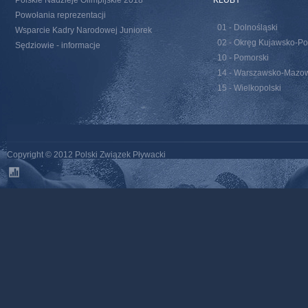
Polskie Nadzieje Olimpijskie 2018
KLUBY
Powołania reprezentacji
01 - Dolnośląski
Wsparcie Kadry Narodowej Juniorek
02 - Okręg Kujawsko-Po
Sędziowie - informacje
10 - Pomorski
14 - Warszawsko-Mazow
15 - Wielkopolski
Copyright © 2012 Polski Związek Pływacki
stats