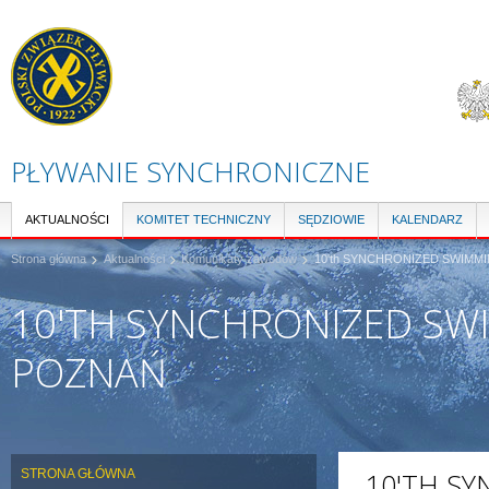
Pr
do
tre
PŁYWANIE SYNCHRONICZNE
AKTUALNOŚCI
KOMITET TECHNICZNY
SĘDZIOWIE
KALENDARZ
Strona główna
Aktualności
Komunikaty zawodów
10'th SYNCHRONIZED SWIMMIN
10'TH SYNCHRONIZED SW
POZNAŃ
STRONA GŁÓWNA
10'TH S