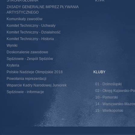
STRONA GŁÓWNA
KTPA
ZASADY GENERALNE IMPREZ PŁYWANIA
ARTYSTYCZNEGO
Komunikaty zawodów
Komitet Techniczny - Uchwały
Komitet Techniczny - Działalność
Komitet Techniczny - Historia
Wyniki
Doskonalenie zawodowe
Sędziowie - Zespół Sędziów
Kryteria
Polskie Nadzieje Olimpijskie 2018
KLUBY
Powołania reprezentacji
01 - Dolnośląski
Wsparcie Kadry Narodowej Juniorek
02 - Okręg Kujawsko-Po
Sędziowie - informacje
10 - Pomorski
14 - Warszawsko-Mazow
15 - Wielkopolski