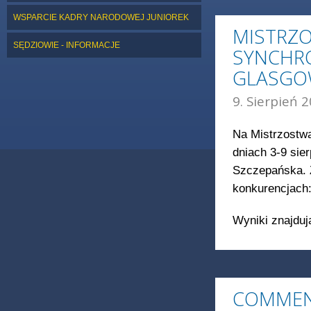
WSPARCIE KADRY NARODOWEJ JUNIOREK
MISTRZ
SĘDZIOWIE - INFORMACJE
SYNCHRO
GLASGO
9. Sierpień 2
Na Mistrzostw
dniach 3-9 sie
Szczepańska. 
konkurencjach:
Wyniki znajduj
COMMEN 