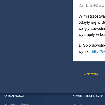
22. Lipiec 20
W mistrzostwa
odbyły się w B
wzięły zawodni
wystapiły w ko
1. Solo dowoln
wyniki:
http://
STRONY
« pierwsza
AKTUALNOŚCI
KOMITET TECHNICZNY