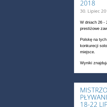
2018
30. Lipiec 20
W dniach 26 - 2
prestiżowe z
Polskę na tych
konkurecji solo
miejsce.
Wyniki znajdują
MISTRZ
PŁYWAN
18-22 LI