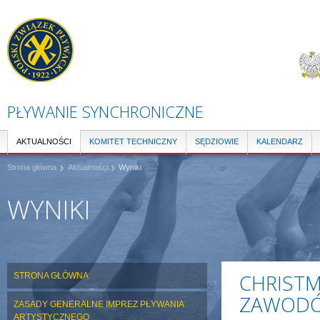
Pr
do
tre
PŁYWANIE SYNCHRONICZNE
AKTUALNOŚCI
KOMITET TECHNICZNY
SĘDZIOWIE
KALENDARZ
Strona główna
Aktualności
Wyniki
WYNIKI
CHRISTM
STRONA GŁÓWNA
ZAWOD
ZASADY GENERALNE IMPREZ PŁYWANIA
ARTYSTYCZNEGO