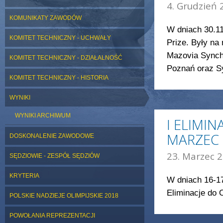
4. Grudzień 
KOMUNIKATY ZAWODÓW
W dniach 30.11
KOMITET TECHNICZNY - UCHWAŁY
Prize. Były na
Mazovia Synch
KOMITET TECHNICZNY - DZIAŁALNOŚĆ
Poznań oraz S
KOMITET TECHNICZNY - HISTORIA
WYNIKI
WYNIKI ARCHIWUM
I ELIMI
MARZEC 
DOSKONALENIE ZAWODOWE
23. Marzec 2
SĘDZIOWIE - ZESPÓŁ SĘDZIÓW
KRYTERIA
W dniach 16-17
Eliminacje do 
POLSKIE NADZIEJE OLIMPIJSKIE 2018
POWOŁANIA REPREZENTACJI