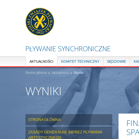
PŁYWANIE SYNCHRONICZNE
AKTUALNOŚCI
KOMITET TECHNICZNY
SĘDZIOWIE
KA
Strona główna
Aktualności
Wyniki
WYNIKI
STRONA GŁÓWNA
FIN
SPA
ZASADY GENERALNE IMPREZ PŁYWANIA
ARTYSTYCZNEGO