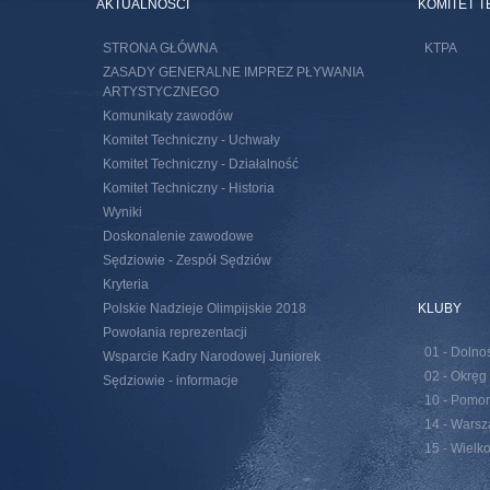
AKTUALNOŚCI
KOMITET 
STRONA GŁÓWNA
KTPA
ZASADY GENERALNE IMPREZ PŁYWANIA
ARTYSTYCZNEGO
Komunikaty zawodów
Komitet Techniczny - Uchwały
Komitet Techniczny - Działalność
Komitet Techniczny - Historia
Wyniki
Doskonalenie zawodowe
Sędziowie - Zespół Sędziów
Kryteria
Polskie Nadzieje Olimpijskie 2018
KLUBY
Powołania reprezentacji
01 - Dolno
Wsparcie Kadry Narodowej Juniorek
02 - Okręg
Sędziowie - informacje
10 - Pomor
14 - Wars
15 - Wielk