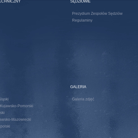
TECHNICZNY
SĘDZIOWIE
Prezydium Zespołów Sędziów
Regulaminy
GALERIA
śląski
Galeria zdjęć
 Kujawsko-Pomorski
ski
zawsko-Mazowiecki
opolski