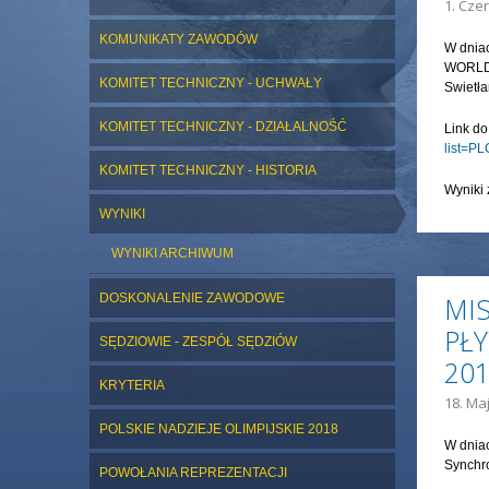
1. Czer
KOMUNIKATY ZAWODÓW
W dnia
WORLD S
KOMITET TECHNICZNY - UCHWAŁY
Swietła
KOMITET TECHNICZNY - DZIAŁALNOŚĆ
Link d
list=P
KOMITET TECHNICZNY - HISTORIA
Wyniki 
WYNIKI
WYNIKI ARCHIWUM
DOSKONALENIE ZAWODOWE
MI
PŁ
SĘDZIOWIE - ZESPÓŁ SĘDZIÓW
20
KRYTERIA
18. Maj
POLSKIE NADZIEJE OLIMPIJSKIE 2018
W dniac
Synchr
POWOŁANIA REPREZENTACJI