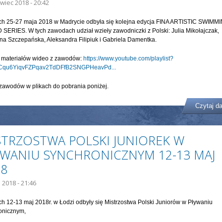
wiec 2018 - 20:42
ch 25-27 maja 2018 w Madrycie odbyła się kolejna edycja FINA ARTISTIC SWIMM
ERIES. W tych zawodach udział wzieły zawodniczki z Polski: Julia Mikołajczak,
na Szczepańska, Aleksandra Filipiuk i Gabriela Damentka.
o materiałów wideo z zawodów:
https://www.youtube.com/playlist?
LCqu6YiqvFZPqav2TdDFfB2SNGPHeavPd...
zawodów w plikach do pobrania poniżej.
Czytaj da
STRZOSTWA POLSKI JUNIOREK W
YWANIU SYNCHRONICZNYM 12-13 MAJ
18
 2018 - 21:46
h 12-13 maj 2018r. w Łodzi odbyły się Mistrzostwa Polski Juniorów w Pływaniu
onicznym,