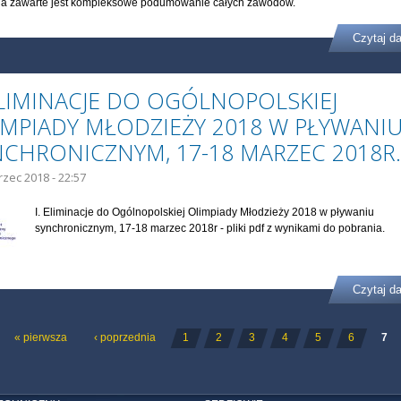
ia zawarte jest kompleksowe podumowanie całych zawodów.
Czytaj da
ELIMINACJE DO OGÓLNOPOLSKIEJ
IMPIADY MŁODZIEŻY 2018 W PŁYWANI
NCHRONICZNYM, 17-18 MARZEC 2018R.
rzec 2018 - 22:57
I. Eliminacje do Ogólnopolskiej Olimpiady Młodzieży 2018 w pływaniu
synchronicznym, 17-18 marzec 2018r - pliki pdf z wynikami do pobrania.
Czytaj da
ONY
« pierwsza
‹ poprzednia
1
2
3
4
5
6
7