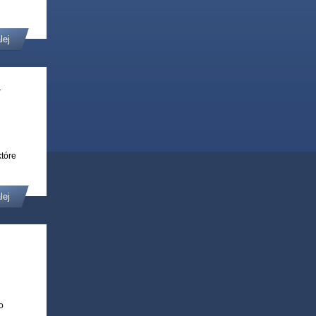
lej
-
które
lej
o