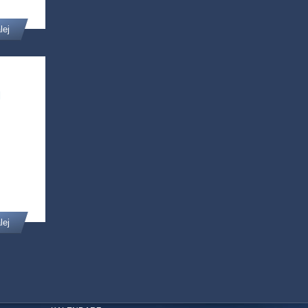
lej
U
lej