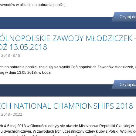
zawodów w plikach do pobrania poniżej.
Czytaj da
ÓLNOPOLSKIE ZAWODY MŁODZICZEK 
Ź 13.05.2018
 2018 - 8:18
ch do pobrania poniżej znajdują sie wyniki Ogólnopolskich Zawodów Młodziczek, 
się w dniu 13.05.2018r. w Łodzi
Czytaj da
ECH NATIONAL CHAMPIONSHIPS 2018
 2018 - 20:22
h 4-6 maj 2018 w Ołomuńcu odbyły się otwarte Mistrzostwa Republiki Czeskiej w
u Synchronicznym. W zawodach tych uczestniczyły cztery kluby z Polski. W pliku d