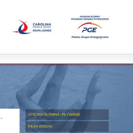
-
STRONA GŁÓWNA - PŁYWANIE
PIŁKA WODNA