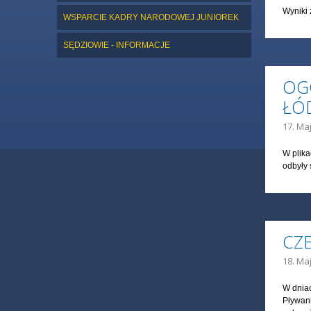
Wyniki 
WSPARCIE KADRY NARODOWEJ JUNIOREK
SĘDZIOWIE - INFORMACJE
OG
ŁÓD
17. Maj
W plika
odbyły 
CZ
18. Maj
W dniac
Pływani