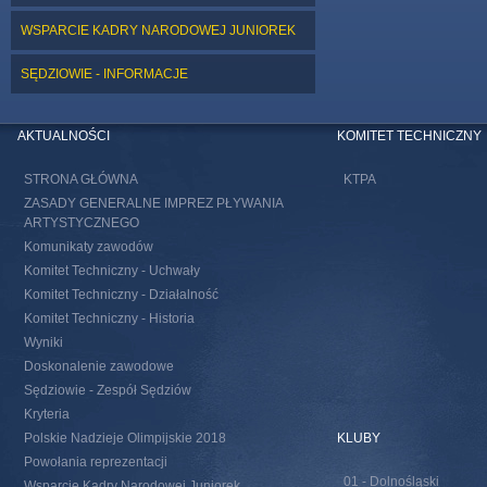
WSPARCIE KADRY NARODOWEJ JUNIOREK
SĘDZIOWIE - INFORMACJE
AKTUALNOŚCI
KOMITET TECHNICZNY
STRONA GŁÓWNA
KTPA
ZASADY GENERALNE IMPREZ PŁYWANIA
ARTYSTYCZNEGO
Komunikaty zawodów
Komitet Techniczny - Uchwały
Komitet Techniczny - Działalność
Komitet Techniczny - Historia
Wyniki
Doskonalenie zawodowe
Sędziowie - Zespół Sędziów
Kryteria
Polskie Nadzieje Olimpijskie 2018
KLUBY
Powołania reprezentacji
01 - Dolnośląski
Wsparcie Kadry Narodowej Juniorek