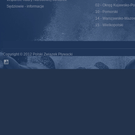
02 - Okręg Kujawsko-Po
Sędziowie - informacje
10 - Pomorski
14 - Warszawsko-Mazow
15 - Wielkopolski
Copyright © 2012 Polski Związek Pływacki
stats