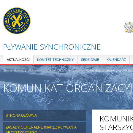
Pr
do
tre
PŁYWANIE SYNCHRONICZNE
AKTUALNOŚCI
KOMITET TECHNICZNY
SĘDZIOWIE
KALENDARZ
Strona główna
Aktualności
Komunikaty zawodów
Komunikat organizacyjny MPJun
KOMUNIKAT ORGANIZACYJ
STRONA GŁÓWNA
KOMUNIK
STARSZY
ZASADY GENERALNE IMPREZ PŁYWANIA
ARTYSTYCZNEGO