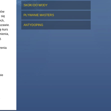
SKOKI DO WODY
ziów
PŁYWANIE MASTERS
 się
ych,
rszawie.
ANTYDOPING
ę kurs
nienia,
ą.
zenia
nie
o