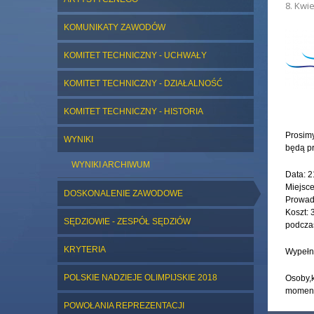
8. Kwie
ZDJĘC
KOMUNIKATY ZAWODÓW
KOMITET TECHNICZNY - UCHWAŁY
KOMITET TECHNICZNY - DZIAŁALNOŚĆ
KOMITET TECHNICZNY - HISTORIA
Prosimy
WYNIKI
będą pr
WYNIKI ARCHIWUM
Data: 2
Miejsc
DOSKONALENIE ZAWODOWE
Prowadz
Koszt: 
SĘDZIOWIE - ZESPÓŁ SĘDZIÓW
podczas
KRYTERIA
Wypełni
POLSKIE NADZIEJE OLIMPIJSKIE 2018
Osoby,
momentu
POWOŁANIA REPREZENTACJI