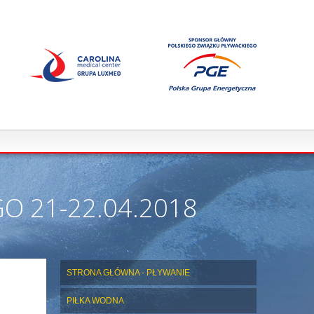
O 21-22.04.2018
STRONA GŁÓWNA - PŁYWANIE
PIŁKA WODNA