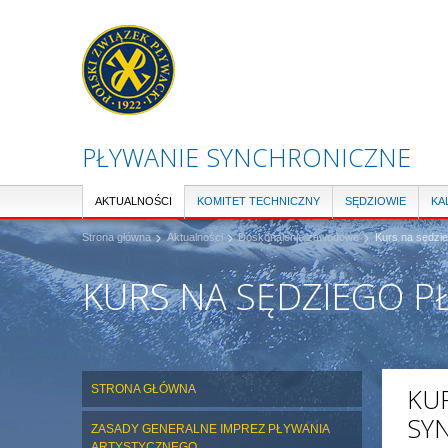
PŁYWANIE SYNCHRONICZNE
AKTUALNOŚCI
KOMITET TECHNICZNY
SĘDZIOWIE
KA
Strona główna
Aktualności
Doskonalenie zawodowe
Kurs na sędzi
KURS NA SĘDZIEGO P
STRONA GŁÓWNA
KU
SY
ZASADY GENERALNE IMPREZ PŁYWANIA
ARTYSTYCZNEGO