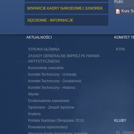
PLIKI:
WSPARCIE KADRY NARODOWEJ JUNIOREK
Kurs S
SĘDZIOWIE - INFORMACJE
AKTUALNOŚCI
KOMITET 
STRONA GŁÓWNA
KTPA
ZASADY GENERALNE IMPREZ PŁYWANIA
ARTYSTYCZNEGO
Komunikaty zawodów
Komitet Techniczny - Uchwały
Komitet Techniczny - Działalność
Komitet Techniczny - Historia
Wyniki
Doskonalenie zawodowe
Sędziowie - Zespół Sędziów
Kryteria
Polskie Nadzieje Olimpijskie 2018
KLUBY
Powołania reprezentacji
01 - Dolno
Wsparcie Kadry Narodowej Juniorek