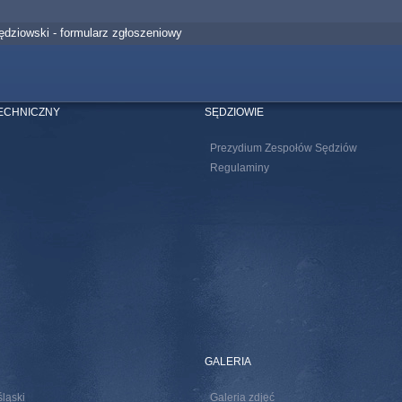
ędziowski - formularz zgłoszeniowy
TECHNICZNY
SĘDZIOWIE
Prezydium Zespołów Sędziów
Regulaminy
GALERIA
śląski
Galeria zdjęć