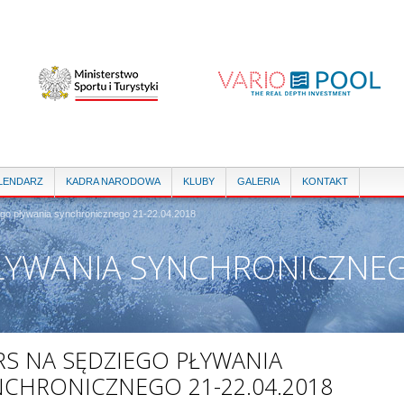
Przejdź
do
treści
LENDARZ
KADRA NARODOWA
KLUBY
GALERIA
KONTAKT
ego pływania synchronicznego 21-22.04.2018
ŁYWANIA SYNCHRONICZNEG
RS NA SĘDZIEGO PŁYWANIA
NCHRONICZNEGO 21-22.04.2018