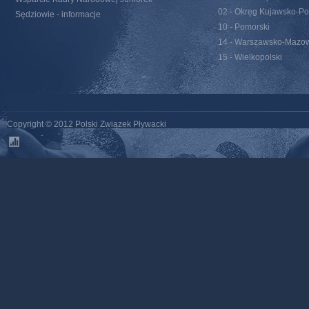
02 - Okręg Kujawsko-Po
Sędziowie - informacje
10 - Pomorski
14 - Warszawsko-Mazow
15 - Wielkopolski
Copyright © 2012 Polski Związek Pływacki
stats