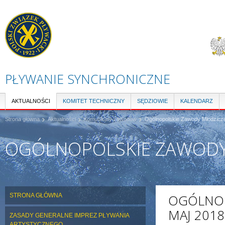
Pr
do
tre
PŁYWANIE SYNCHRONICZNE
AKTUALNOŚCI
KOMITET TECHNICZNY
SĘDZIOWIE
KALENDARZ
Strona główna
Aktualności
Komunikaty zawodów
Ogólnopolskie Zawody Młodzicze
OGÓLNOPOLSKIE ZAWODY 
STRONA GŁÓWNA
OGÓLNOP
MAJ 2018
ZASADY GENERALNE IMPREZ PŁYWANIA
ARTYSTYCZNEGO