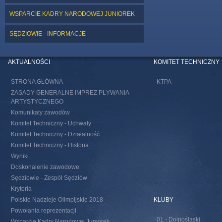
WSPARCIE KADRY NARODOWEJ JUNIOREK
SĘDZIOWIE - INFORMACJE
AKTUALNOŚCI
KOMITET TECHNICZNY
STRONA GŁÓWNA
KTPA
ZASADY GENERALNE IMPREZ PŁYWANIA
ARTYSTYCZNEGO
Komunikaty zawodów
Komitet Techniczny - Uchwały
Komitet Techniczny - Działalność
Komitet Techniczny - Historia
Wyniki
Doskonalenie zawodowe
Sędziowie - Zespół Sędziów
Kryteria
Polskie Nadzieje Olimpijskie 2018
KLUBY
Powołania reprezentacji
01 - Dolnośląski
Wsparcie Kadry Narodowej Juniorek