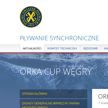
PŁYWANIE SYNCHRONICZNE
AKTUALNOŚCI
KOMITET TECHNICZNY
SĘDZIOWIE
KA
Strona główna
Aktualności
Wyniki
Wyniki archiwum
ORKA CUP W
ORKA CUP WĘGRY
STRONA GŁÓWNA
OR
7. Kwie
ZASADY GENERALNE IMPREZ PŁYWANIA
ZDJĘC
ARTYSTYCZNEGO