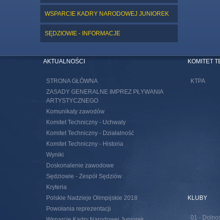
WSPARCIE KADRY NARODOWEJ JUNIOREK
SĘDZIOWIE - INFORMACJE
AKTUALNOŚCI
KOMITET 
STRONA GŁÓWNA
KTPA
ZASADY GENERALNE IMPREZ PŁYWANIA
ARTYSTYCZNEGO
Komunikaty zawodów
Komitet Techniczny - Uchwały
Komitet Techniczny - Działalność
Komitet Techniczny - Historia
Wyniki
Doskonalenie zawodowe
Sędziowie - Zespół Sędziów
Kryteria
Polskie Nadzieje Olimpijskie 2018
KLUBY
Powołania reprezentacji
01 - Dolno
Wsparcie Kadry Narodowej Juniorek