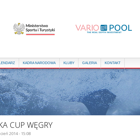
Przejdź
do
treści
LENDARZ
KADRA NARODOWA
KLUBY
GALERIA
KONTAKT
ęgry
KA CUP WĘGRY
cień 2014 - 15:08
IE GŁÓWNE: