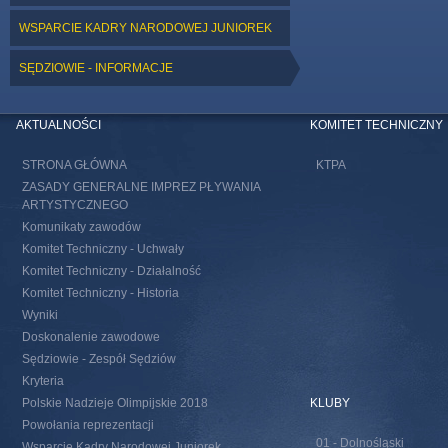
WSPARCIE KADRY NARODOWEJ JUNIOREK
SĘDZIOWIE - INFORMACJE
AKTUALNOŚCI
KOMITET TECHNICZNY
STRONA GŁÓWNA
KTPA
ZASADY GENERALNE IMPREZ PŁYWANIA
ARTYSTYCZNEGO
Komunikaty zawodów
Komitet Techniczny - Uchwały
Komitet Techniczny - Działalność
Komitet Techniczny - Historia
Wyniki
Doskonalenie zawodowe
Sędziowie - Zespół Sędziów
Kryteria
Polskie Nadzieje Olimpijskie 2018
KLUBY
Powołania reprezentacji
01 - Dolnośląski
Wsparcie Kadry Narodowej Juniorek