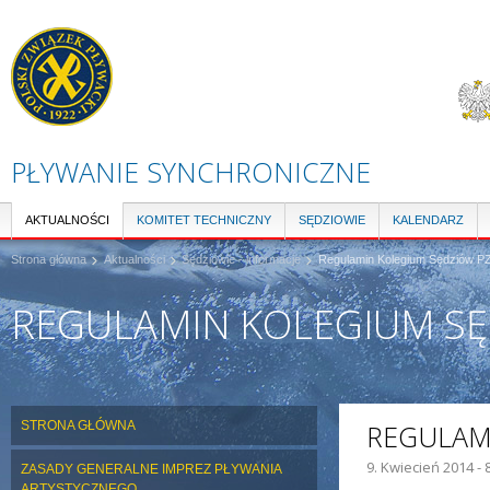
Pr
do
tre
PŁYWANIE SYNCHRONICZNE
AKTUALNOŚCI
KOMITET TECHNICZNY
SĘDZIOWIE
KALENDARZ
Strona główna
Aktualności
Sędziowie - informacje
Regulamin Kolegium Sędziów P
REGULAMIN KOLEGIUM SĘ
STRONA GŁÓWNA
REGULAM
9. Kwiecień 2014 - 
ZASADY GENERALNE IMPREZ PŁYWANIA
ARTYSTYCZNEGO