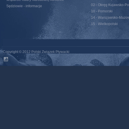
02 - Okręg Kujawsko-Po
Sędziowie - informacje
10 - Pomorski
14 - Warszawsko-Mazow
15 - Wielkopolski
Copyright © 2012 Polski Związek Pływacki
stats