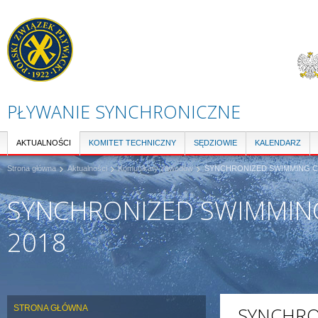
Pr
do
tre
PŁYWANIE SYNCHRONICZNE
AKTUALNOŚCI
KOMITET TECHNICZNY
SĘDZIOWIE
KALENDARZ
Strona główna
Aktualności
Komunikaty zawodów
SYNCHRONIZED SWIMMING CH
SYNCHRONIZED SWIMMING
2018
STRONA GŁÓWNA
SYNCHRO