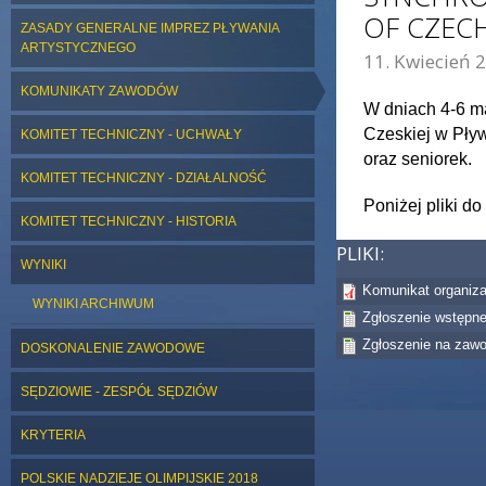
OF CZEC
ZASADY GENERALNE IMPREZ PŁYWANIA
ARTYSTYCZNEGO
11. Kwiecień 2
KOMUNIKATY ZAWODÓW
W dniach 4-6 m
Czeskiej w Pły
KOMITET TECHNICZNY - UCHWAŁY
oraz seniorek.
KOMITET TECHNICZNY - DZIAŁALNOŚĆ
Poniżej pliki do
KOMITET TECHNICZNY - HISTORIA
PLIKI:
WYNIKI
Komunikat organiz
WYNIKI ARCHIWUM
Zgłoszenie wstępn
Zgłoszenie na zaw
DOSKONALENIE ZAWODOWE
SĘDZIOWIE - ZESPÓŁ SĘDZIÓW
KRYTERIA
POLSKIE NADZIEJE OLIMPIJSKIE 2018