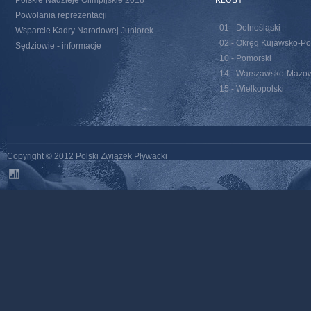
Polskie Nadzieje Olimpijskie 2018
KLUBY
Powołania reprezentacji
01 - Dolnośląski
Wsparcie Kadry Narodowej Juniorek
02 - Okręg Kujawsko-Po
Sędziowie - informacje
10 - Pomorski
14 - Warszawsko-Mazow
15 - Wielkopolski
Copyright © 2012 Polski Związek Pływacki
stats