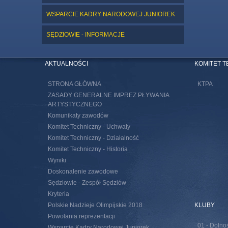
WSPARCIE KADRY NARODOWEJ JUNIOREK
SĘDZIOWIE - INFORMACJE
AKTUALNOŚCI
KOMITET 
STRONA GŁÓWNA
KTPA
ZASADY GENERALNE IMPREZ PŁYWANIA
ARTYSTYCZNEGO
Komunikaty zawodów
Komitet Techniczny - Uchwały
Komitet Techniczny - Działalność
Komitet Techniczny - Historia
Wyniki
Doskonalenie zawodowe
Sędziowie - Zespół Sędziów
Kryteria
Polskie Nadzieje Olimpijskie 2018
KLUBY
Powołania reprezentacji
01 - Dolno
Wsparcie Kadry Narodowej Juniorek