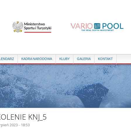
Przejdź
do
treści
LENDARZ
KADRA NARODOWA
KLUBY
GALERIA
KONTAKT
OLENIE KNJ_5
rpień 2023 - 18:53
IE GŁÓWNE: