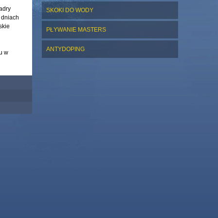
adry
SKOKI DO WODY
 dniach
skie
PŁYWANIE MASTERS
ANTYDOPING
u w