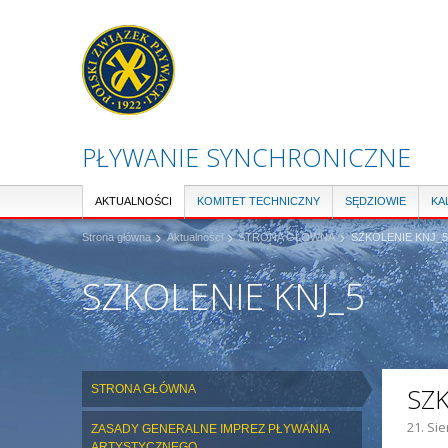
PŁYWANIE SYNCHRONICZNE
AKTUALNOŚCI
KOMITET TECHNICZNY
SĘDZIOWIE
KA
Strona główna
Aktualności
STRONA GŁÓWNA
SZKOLENIE KNJ_5
SZKOLENIE KNJ_5
STRONA GŁÓWNA
SZK
21. Sie
ZASADY GENERALNE IMPREZ PŁYWANIA
ZDJĘC
ARTYSTYCZNEGO