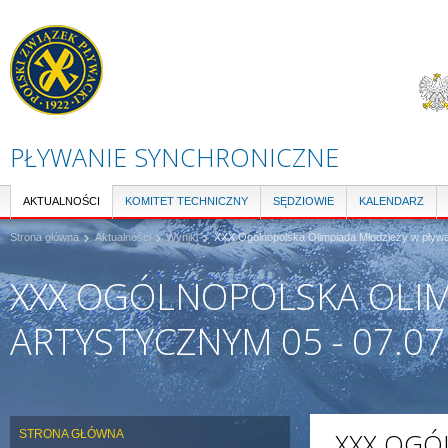
Pr
do
tre
PŁYWANIE SYNCHRONICZNE
AKTUALNOŚCI
KOMITET TECHNICZNY
SĘDZIOWIE
KALENDARZ
Strona główna
Aktualności
Wyniki
XXX Ogólnopolska Olimpiada Młodzieży w pływan
XXX OGÓLNOPOLSKA OLIM
ARTYSTYCZNYM 05 - 07.07
STRONA GŁÓWNA
XXX OGÓ