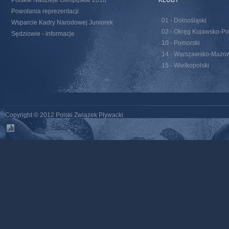
Polskie Nadzieje Olimpijskie 2018
KLUBY
Powołania reprezentacji
01 - Dolnośląski
Wsparcie Kadry Narodowej Juniorek
02 - Okręg Kujawsko-Po
Sędziowie - informacje
10 - Pomorski
14 - Warszawsko-Mazow
15 - Wielkopolski
Copyright © 2012 Polski Związek Pływacki
stats