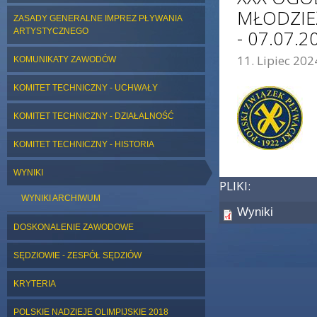
MŁODZIE
ZASADY GENERALNE IMPREZ PŁYWANIA
ARTYSTYCZNEGO
- 07.07.2
11. Lipiec 202
KOMUNIKATY ZAWODÓW
ZDJĘCIE GŁÓWNE:
KOMITET TECHNICZNY - UCHWAŁY
KOMITET TECHNICZNY - DZIAŁALNOŚĆ
KOMITET TECHNICZNY - HISTORIA
WYNIKI
PLIKI:
WYNIKI ARCHIWUM
Wyniki
DOSKONALENIE ZAWODOWE
SĘDZIOWIE - ZESPÓŁ SĘDZIÓW
KRYTERIA
POLSKIE NADZIEJE OLIMPIJSKIE 2018